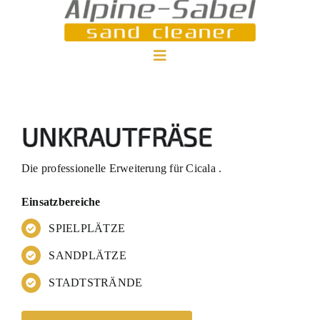
Zum
Inhalt
springen
Toggle
Home
Navigation
UNKRAUTFRÄSE
Die professionelle Erweiterung für Cicala .
Einsatzbereiche
SPIELPLÄTZE
SANDPLÄTZE
STADTSTRÄNDE