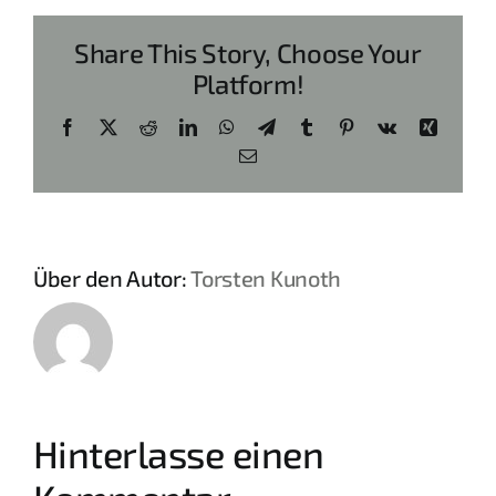
Share This Story, Choose Your
Platform!
Facebook
X
Reddit
LinkedIn
WhatsApp
Telegram
Tumblr
Pinterest
Vk
Xing
E-
Mail
Über den Autor:
Torsten Kunoth
Hinterlasse einen