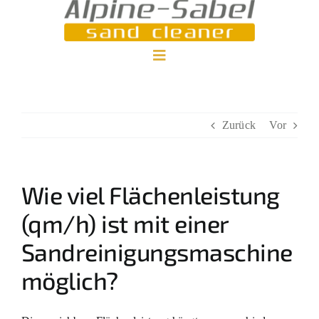
Zum
Inhalt
springen
Toggle
Home
Navigation
Zurück
Vor
Wie viel Flächenleistung
(qm/h) ist mit einer
Sandreinigungsmaschine
möglich?