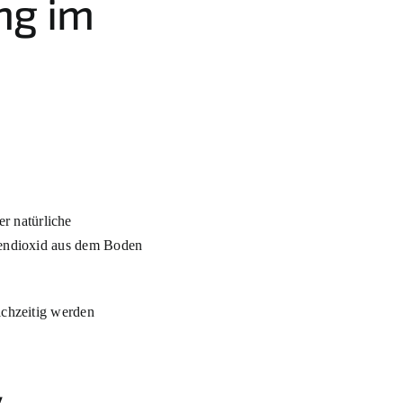
ng im
r natürliche
hlendioxid aus dem Boden
ichzeitig werden
v